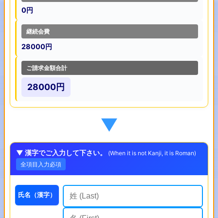
0円
継続会費
28000円
ご請求金額合計
28000円
▼
▼ 漢字でご入力して下さい。
(When it is not Kanji, it is Roman)
全項目入力必項
氏名（漢字）