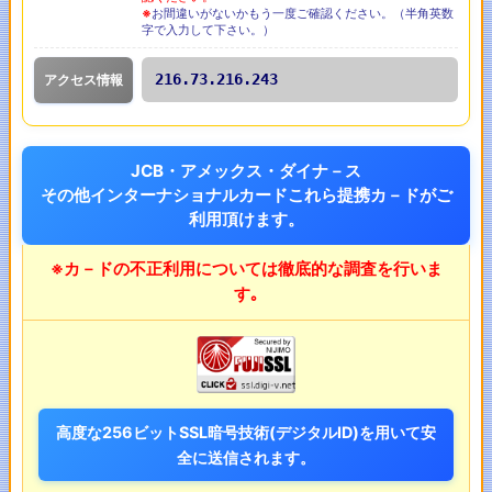
※
お間違いがないかもう一度ご確認ください。（半角英数
字で入力して下さい。）
216.73.216.243
アクセス情報
JCB・アメックス・ダイナ－ス
その他インターナショナルカードこれら提携カ－ドがご
利用頂けます。
※カ－ドの不正利用については徹底的な調査を行いま
す｡
高度な256ビットSSL暗号技術(デジタルID)を用いて安
全に送信されます。