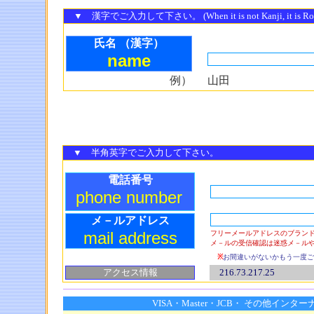
▼ 漢字でご入力して下さい。 (When it is not Kanji, it is Ro
氏名 （漢字）
name
例）
山田
▼ 半角英字でご入力して下さい。
電話番号
phone number
メ－ルアドレス
mail address
フリーメールアドレスのブラン
メ－ルの受信確認は迷惑メ－ル
※
お間違いがないかもう一度ご
アクセス情報
216.73.217.25
VISA・Master・JCB・ その他