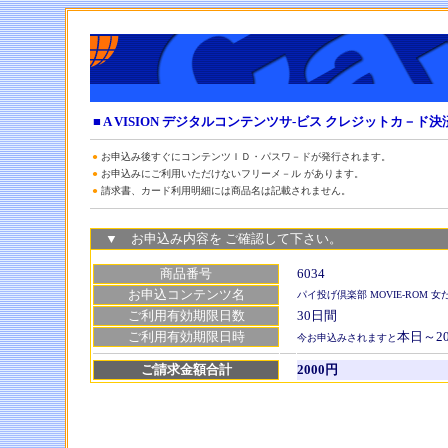
■ A VISION デジタルコンテンツサ-ビス クレジットカ－
●
お申込み後すぐにコンテンツＩＤ・パスワ－ドが発行されます。
●
お申込みにご利用いただけない
フリーメ－ル があります。
●
請求書、カード利用明細には商品名は記載されません。
▼ お申込み内容を ご確認して下さい。
商品番号
6034
お申込コンテンツ名
パイ投げ倶楽部 MOVIE-ROM 
ご利用有効期限日数
30日間
ご利用有効期限日時
本日～202
今お申込みされますと
ご請求金額合計
2000円