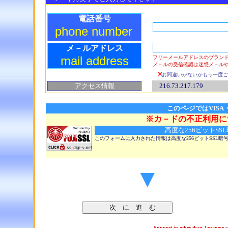
電話番号
phone number
メ－ルアドレス
mail address
フリーメールアドレスのブラン
メ－ルの受信確認は迷惑メ－ル
※
お間違いがないかもう一度ご
アクセス情報
216.73.217.179
このペ‐ジではVISA
※カ－ドの不正利用に
高度な256ビットSS
このフォームに入力された情報は高度な256ビットSSL
▼
Support in other than Japanese ca