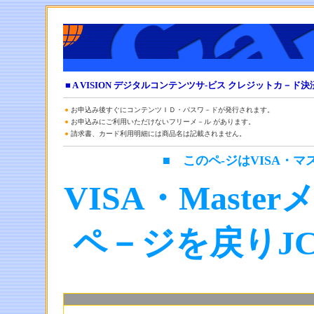
■ A VISION デジタルコンテンツサ-ビス クレジットカ－
●
お申込み後すぐにコンテンツＩＤ・パスワ－ドが発行されます。
●
お申込みにご利用いただけない
フリーメ－ル があります。
●
請求書、カード利用明細には商品名は記載されません。
■ このペ-ジはVISA・
VISA・Mast
ペ－ジを戻りJ
▼ お申込み