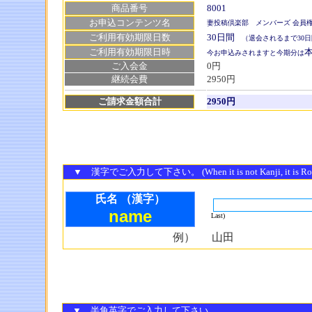
商品番号
8001
お申込コンテンツ名
妻投稿倶楽部 メンバーズ 会員
ご利用有効期限日数
30日間
（退会されるまで30日
ご利用有効期限日時
本
今お申込みされますと今期分は
ご入会金
0円
継続会費
2950円
ご請求金額合計
2950円
▼ 漢字でご入力して下さい。 (When it is not Kanji, it is Ro
氏名 （漢字）
name
Last)
例）
山田
▼ 半角英字でご入力して下さい。