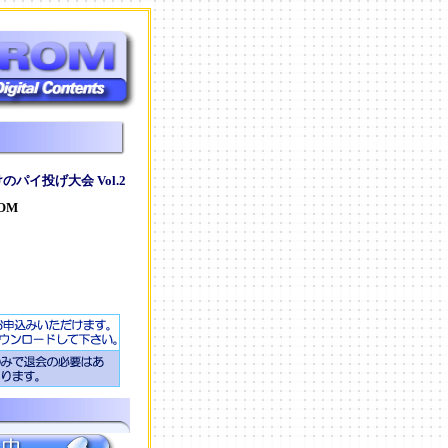
パイ投げ大会 Vol.2
OM
ト