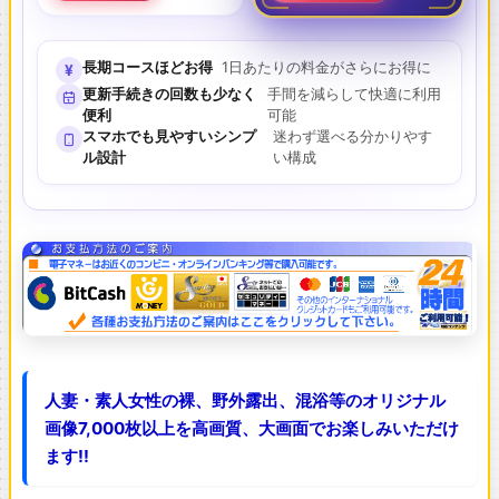
長期コースほどお得
1日あたりの料金がさらにお得に
¥
更新手続きの回数も少なく
手間を減らして快適に利用
便利
可能
スマホでも見やすいシンプ
迷わず選べる分かりやす
ル設計
い構成
人妻・素人女性の裸、野外露出、混浴等のオリジナル
画像7,000枚以上を高画質、大画面でお楽しみいただけ
ます!!