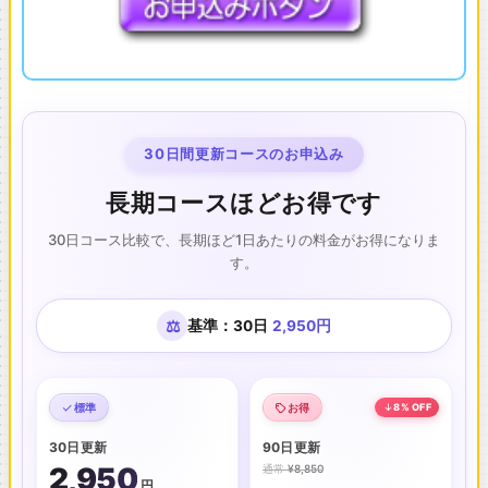
30日間更新コースのお申込み
長期コースほどお得です
30日コース比較で、長期ほど1日あたりの料金がお得になりま
す。
⚖
基準：30日
2,950円
標準
お得
8% OFF
30日更新
90日更新
2,950
通常
¥8,850
円