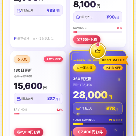
8,100
円
¥98
1日あたり
/日
¥90
1日あたり
/日
SAVINGS
8%
基準価格・まずはお試しに
750円お得
人気
12% OFF
BEST VALUE
PREMIUM MEMBER
一番お得
21% OFF
180日更新
通常
¥17,700
360日更新
15,600
通常
¥35,400
円
28,000
円
¥87
1日あたり
/日
¥78
1日あたり
/日
SAVINGS
12%
YOUR SAVINGS
21% OFF
7,400円お得
2,100円お得